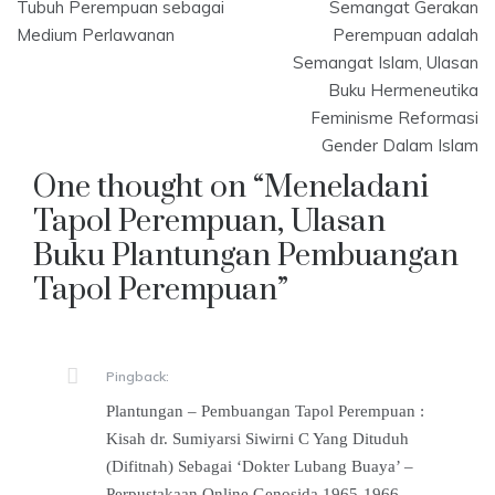
Tubuh Perempuan sebagai
Semangat Gerakan
navigation
Medium Perlawanan
Perempuan adalah
Semangat Islam, Ulasan
Buku Hermeneutika
Feminisme Reformasi
Gender Dalam Islam
One thought on “
Meneladani
Tapol Perempuan, Ulasan
Buku Plantungan Pembuangan
Tapol Perempuan
”
Pingback:
Plantungan – Pembuangan Tapol Perempuan :
Kisah dr. Sumiyarsi Siwirni C Yang Dituduh
(Difitnah) Sebagai ‘Dokter Lubang Buaya’ –
Perpustakaan Online Genosida 1965-1966