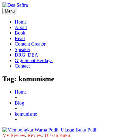
Skip
to
Menu
content
Dea Safira
Home
About
Book
Read
Content Creator
Speaker
DRG. DEA
Gigi Sehat Berdaya
Contact
Tag:
komunisme
Home
»
Blog
»
komunisme
»
My Review
,
Review
,
Ulasan Buku