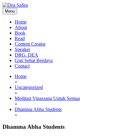
Skip
to
Menu
content
Dea Safira
Home
About
Book
Read
Content Creator
Speaker
DRG. DEA
Gigi Sehat Berdaya
Contact
Home
»
Uncategorized
»
Meditasi Vipassana Untuk Semua
»
Dhamma Abha Students
»
Dhamma Abha Students