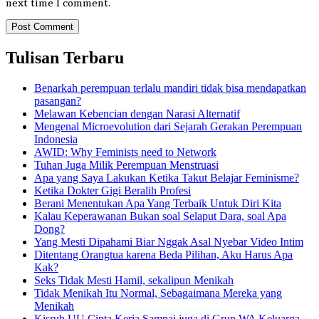
next time I comment.
Tulisan Terbaru
Benarkah perempuan terlalu mandiri tidak bisa mendapatkan
pasangan?
Melawan Kebencian dengan Narasi Alternatif
Mengenal Microevolution dari Sejarah Gerakan Perempuan
Indonesia
AWID: Why Feminists need to Network
Tuhan Juga Milik Perempuan Menstruasi
Apa yang Saya Lakukan Ketika Takut Belajar Feminisme?
Ketika Dokter Gigi Beralih Profesi
Berani Menentukan Apa Yang Terbaik Untuk Diri Kita
Kalau Keperawanan Bukan soal Selaput Dara, soal Apa
Dong?
Yang Mesti Dipahami Biar Nggak Asal Nyebar Video Intim
Ditentang Orangtua karena Beda Pilihan, Aku Harus Apa
Kak?
Seks Tidak Mesti Hamil, sekalipun Menikah
Tidak Menikah Itu Normal, Sebagaimana Mereka yang
Menikah
Kisruh UU Cipta Kerja Sampai juga di Grup WA Keluarga