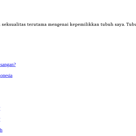
ai seksualitas terutama mengenai kepemilikkan tubuh saya. Tub
asangan?
onesia
?
?
ah