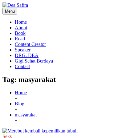
Skip
to
Menu
content
Dea Safira
Home
About
Book
Read
Content Creator
Speaker
DRG. DEA
Gigi Sehat Berdaya
Contact
Tag:
masyarakat
Home
»
Blog
»
masyarakat
»
Seks