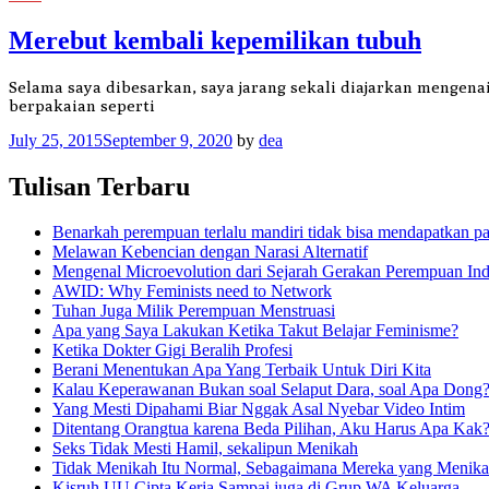
Merebut kembali kepemilikan tubuh
Selama saya dibesarkan, saya jarang sekali diajarkan mengen
berpakaian seperti
July 25, 2015
September 9, 2020
by
dea
Tulisan Terbaru
Benarkah perempuan terlalu mandiri tidak bisa mendapatkan p
Melawan Kebencian dengan Narasi Alternatif
Mengenal Microevolution dari Sejarah Gerakan Perempuan Ind
AWID: Why Feminists need to Network
Tuhan Juga Milik Perempuan Menstruasi
Apa yang Saya Lakukan Ketika Takut Belajar Feminisme?
Ketika Dokter Gigi Beralih Profesi
Berani Menentukan Apa Yang Terbaik Untuk Diri Kita
Kalau Keperawanan Bukan soal Selaput Dara, soal Apa Dong
Yang Mesti Dipahami Biar Nggak Asal Nyebar Video Intim
Ditentang Orangtua karena Beda Pilihan, Aku Harus Apa Kak
Seks Tidak Mesti Hamil, sekalipun Menikah
Tidak Menikah Itu Normal, Sebagaimana Mereka yang Menik
Kisruh UU Cipta Kerja Sampai juga di Grup WA Keluarga