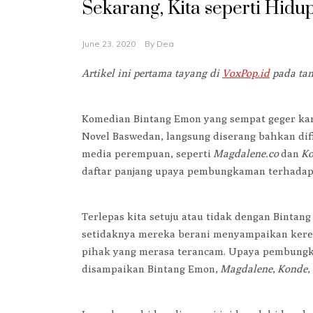
Sekarang, Kita seperti Hidu
June 23, 2020
By
Dea
Artikel ini pertama tayang di
VoxPop.id
pada tan
Komedian Bintang Emon yang sempat geger kare
Novel Baswedan, langsung diserang bahkan difi
media perempuan, seperti
Magdalene.co
dan
Ko
daftar panjang upaya pembungkaman terhadap
Terlepas kita setuju atau tidak dengan Binta
setidaknya mereka berani menyampaikan keres
pihak yang merasa terancam. Upaya pembung
disampaikan Bintang Emon,
Magdalene
,
Konde
,