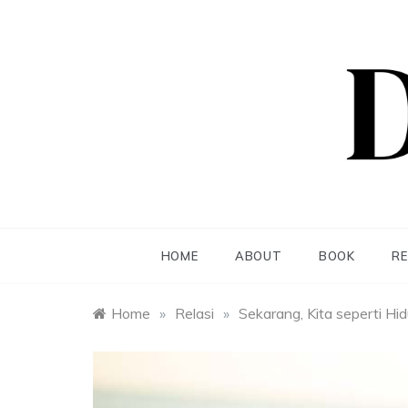
Skip
to
content
Dea S
HOME
ABOUT
BOOK
R
Home
»
Relasi
»
Sekarang, Kita seperti H