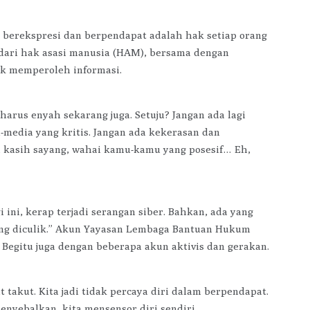
n berekspresi dan berpendapat adalah hak setiap orang
 dari hak asasi manusia (HAM), bersama dengan
ak memperoleh informasi.
harus enyah sekarang juga. Setuju? Jangan ada lagi
a-media yang kritis. Jangan ada kekerasan dan
an kasih sayang, wahai kamu-kamu yang posesif… Eh,
i ini, kerap terjadi serangan siber. Bahkan, ada yang
 yang diculik.” Akun Yayasan Lembaga Bantuan Hukum
. Begitu juga dengan beberapa akun aktivis dan gerakan.
t takut. Kita jadi tidak percaya diri dalam berpendapat.
enyebalkan, kita mensensor diri sendiri.