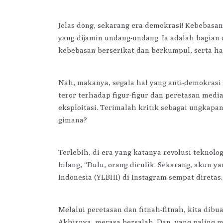
Jelas dong, sekarang era demokrasi! Kebebasa
yang dijamin undang-undang. Ia adalah bagian
kebebasan berserikat dan berkumpul, serta h
Nah, makanya, segala hal yang anti-demokrasi 
teror terhadap figur-figur dan peretasan medi
eksploitasi. Terimalah kritik sebagai ungkap
gimana?
Terlebih, di era yang katanya revolusi teknolog
bilang, “Dulu, orang diculik. Sekarang, akun
Indonesia (YLBHI) di Instagram sempat diretas
Melalui peretasan dan fitnah-fitnah, kita dibua
Akhirnya, merasa bersalah. Dan, yang paling m