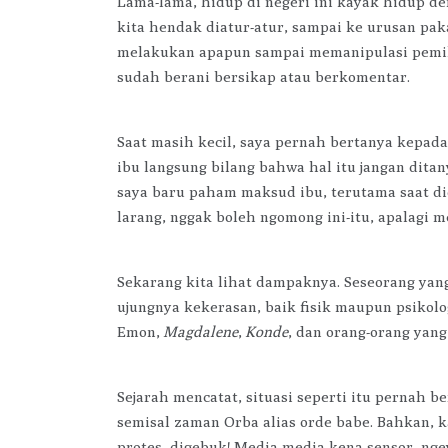
Lama-lama, hidup di negeri ini kayak hidup de
kita hendak diatur-atur, sampai ke urusan pak
melakukan apapun sampai memanipulasi pemikir
sudah berani bersikap atau berkomentar.
Saat masih kecil, saya pernah bertanya kepada
ibu langsung bilang bahwa hal itu jangan ditan
saya baru paham maksud ibu, terutama saat di
larang, nggak boleh ngomong ini-itu, apalagi 
Sekarang kita lihat dampaknya. Seseorang yang
ujungnya kekerasan, baik fisik maupun psikolo
Emon,
Magdalene
,
Konde
, dan orang-orang yang
Sejarah mencatat, situasi seperti itu pernah b
semisal zaman Orba alias orde babe. Bahkan, k
protes, digebuk! Media-media kena sensor, ng