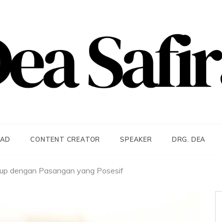
afira
EAD
CONTENT CREATOR
SPEAKER
DRG. DEA
idup dengan Pasangan yang Posesif