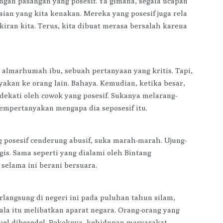
ngan pasangan yang posesif. Ya gimana, segala ucapan
aian yang kita kenakan. Mereka yang posesif juga rela
an kita. Terus, kita dibuat merasa bersalah karena
 almarhumah ibu, sebuah pertanyaan yang kritis. Tapi,
yakan ke orang lain. Bahaya. Kemudian, ketika besar,
dekati oleh cowok yang posesif. Sukanya melarang-
mempertanyakan mengapa dia seposesif itu.
 posesif cenderung abusif, suka marah-marah. Ujung-
gis. Sama seperti yang dialami oleh Bintang
 selama ini berani bersuara.
erlangsung di negeri ini pada puluhan tahun silam,
ala itu melibatkan aparat negara. Orang-orang yang
eyel diberedel. Pokoknya, kehidupan masyarakat