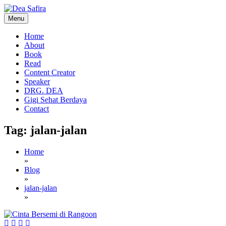
Skip
to
Menu
content
Dea Safira
Home
About
Book
Read
Content Creator
Speaker
DRG. DEA
Gigi Sehat Berdaya
Contact
Tag:
jalan-jalan
Home
»
Blog
»
jalan-jalan
»