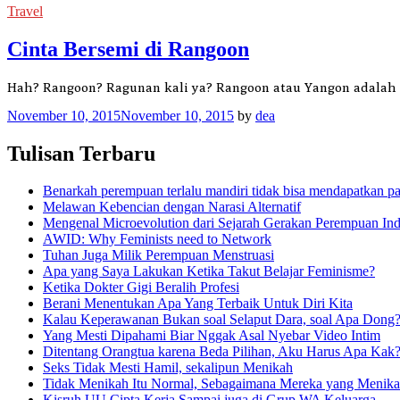
Travel
Cinta Bersemi di Rangoon
Hah? Rangoon? Ragunan kali ya? Rangoon atau Yangon adalah
November 10, 2015
November 10, 2015
by
dea
Tulisan Terbaru
Benarkah perempuan terlalu mandiri tidak bisa mendapatkan p
Melawan Kebencian dengan Narasi Alternatif
Mengenal Microevolution dari Sejarah Gerakan Perempuan Ind
AWID: Why Feminists need to Network
Tuhan Juga Milik Perempuan Menstruasi
Apa yang Saya Lakukan Ketika Takut Belajar Feminisme?
Ketika Dokter Gigi Beralih Profesi
Berani Menentukan Apa Yang Terbaik Untuk Diri Kita
Kalau Keperawanan Bukan soal Selaput Dara, soal Apa Dong
Yang Mesti Dipahami Biar Nggak Asal Nyebar Video Intim
Ditentang Orangtua karena Beda Pilihan, Aku Harus Apa Kak
Seks Tidak Mesti Hamil, sekalipun Menikah
Tidak Menikah Itu Normal, Sebagaimana Mereka yang Menik
Kisruh UU Cipta Kerja Sampai juga di Grup WA Keluarga