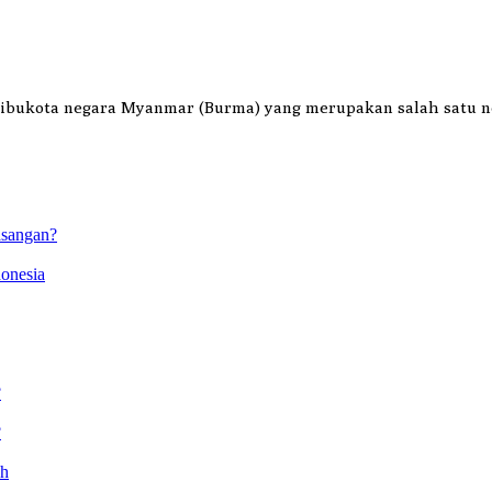
 ibukota negara Myanmar (Burma) yang merupakan salah satu 
asangan?
onesia
?
?
ah