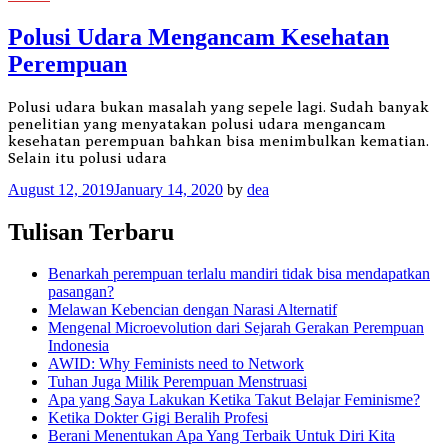
Polusi Udara Mengancam Kesehatan
Perempuan
Polusi udara bukan masalah yang sepele lagi. Sudah banyak
penelitian yang menyatakan polusi udara mengancam
kesehatan perempuan bahkan bisa menimbulkan kematian.
Selain itu polusi udara
August 12, 2019
January 14, 2020
by
dea
Tulisan Terbaru
Benarkah perempuan terlalu mandiri tidak bisa mendapatkan
pasangan?
Melawan Kebencian dengan Narasi Alternatif
Mengenal Microevolution dari Sejarah Gerakan Perempuan
Indonesia
AWID: Why Feminists need to Network
Tuhan Juga Milik Perempuan Menstruasi
Apa yang Saya Lakukan Ketika Takut Belajar Feminisme?
Ketika Dokter Gigi Beralih Profesi
Berani Menentukan Apa Yang Terbaik Untuk Diri Kita