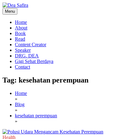
Skip
to
Menu
content
Dea Safira
Home
About
Book
Read
Content Creator
Speaker
DRG. DEA
Gigi Sehat Berdaya
Contact
Tag:
kesehatan perempuan
Home
»
Blog
»
kesehatan perempuan
»
Health