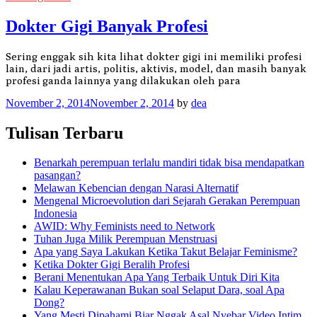
Dokter Gigi Banyak Profesi
Sering enggak sih kita lihat dokter gigi ini memiliki profesi
lain, dari jadi artis, politis, aktivis, model, dan masih banyak
profesi ganda lainnya yang dilakukan oleh para
November 2, 2014
November 2, 2014
by
dea
Tulisan Terbaru
Benarkah perempuan terlalu mandiri tidak bisa mendapatkan
pasangan?
Melawan Kebencian dengan Narasi Alternatif
Mengenal Microevolution dari Sejarah Gerakan Perempuan
Indonesia
AWID: Why Feminists need to Network
Tuhan Juga Milik Perempuan Menstruasi
Apa yang Saya Lakukan Ketika Takut Belajar Feminisme?
Ketika Dokter Gigi Beralih Profesi
Berani Menentukan Apa Yang Terbaik Untuk Diri Kita
Kalau Keperawanan Bukan soal Selaput Dara, soal Apa
Dong?
Yang Mesti Dipahami Biar Nggak Asal Nyebar Video Intim