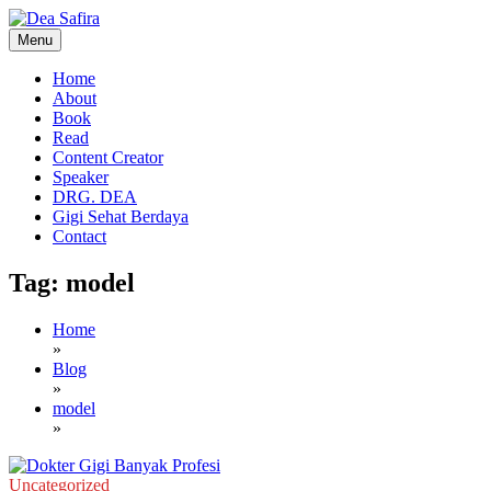
Skip
to
Menu
content
Dea Safira
Home
About
Book
Read
Content Creator
Speaker
DRG. DEA
Gigi Sehat Berdaya
Contact
Tag:
model
Home
»
Blog
»
model
»
Uncategorized