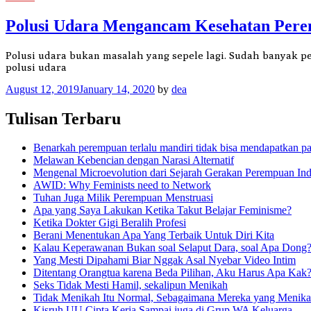
Polusi Udara Mengancam Kesehatan Per
Polusi udara bukan masalah yang sepele lagi. Sudah banyak 
polusi udara
August 12, 2019
January 14, 2020
by
dea
Tulisan Terbaru
Benarkah perempuan terlalu mandiri tidak bisa mendapatkan p
Melawan Kebencian dengan Narasi Alternatif
Mengenal Microevolution dari Sejarah Gerakan Perempuan Ind
AWID: Why Feminists need to Network
Tuhan Juga Milik Perempuan Menstruasi
Apa yang Saya Lakukan Ketika Takut Belajar Feminisme?
Ketika Dokter Gigi Beralih Profesi
Berani Menentukan Apa Yang Terbaik Untuk Diri Kita
Kalau Keperawanan Bukan soal Selaput Dara, soal Apa Dong
Yang Mesti Dipahami Biar Nggak Asal Nyebar Video Intim
Ditentang Orangtua karena Beda Pilihan, Aku Harus Apa Kak
Seks Tidak Mesti Hamil, sekalipun Menikah
Tidak Menikah Itu Normal, Sebagaimana Mereka yang Menik
Kisruh UU Cipta Kerja Sampai juga di Grup WA Keluarga