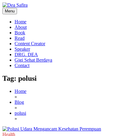
Skip
to
Menu
content
Dea Safira
Home
About
Book
Read
Content Creator
Speaker
DRG. DEA
Gigi Sehat Berdaya
Contact
Tag:
polusi
Home
»
Blog
»
polusi
»
Health