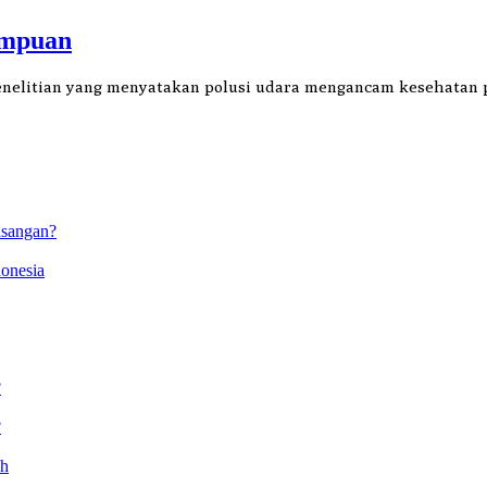
empuan
penelitian yang menyatakan polusi udara mengancam kesehatan
asangan?
onesia
?
?
ah