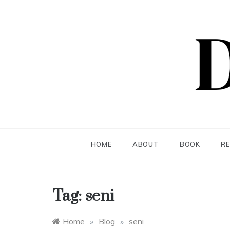
Skip
to
content
Dea S
HOME
ABOUT
BOOK
R
Tag:
seni
Home
»
Blog
»
seni