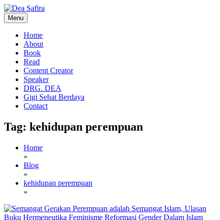
Skip
to
Menu
content
Dea Safira
Home
About
Book
Read
Content Creator
Speaker
DRG. DEA
Gigi Sehat Berdaya
Contact
Tag:
kehidupan perempuan
Home
»
Blog
»
kehidupan perempuan
»