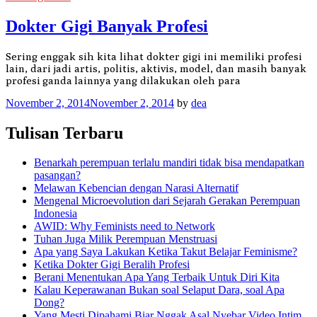
Dokter Gigi Banyak Profesi
Sering enggak sih kita lihat dokter gigi ini memiliki profesi
lain, dari jadi artis, politis, aktivis, model, dan masih banyak
profesi ganda lainnya yang dilakukan oleh para
November 2, 2014
November 2, 2014
by
dea
Tulisan Terbaru
Benarkah perempuan terlalu mandiri tidak bisa mendapatkan
pasangan?
Melawan Kebencian dengan Narasi Alternatif
Mengenal Microevolution dari Sejarah Gerakan Perempuan
Indonesia
AWID: Why Feminists need to Network
Tuhan Juga Milik Perempuan Menstruasi
Apa yang Saya Lakukan Ketika Takut Belajar Feminisme?
Ketika Dokter Gigi Beralih Profesi
Berani Menentukan Apa Yang Terbaik Untuk Diri Kita
Kalau Keperawanan Bukan soal Selaput Dara, soal Apa
Dong?
Yang Mesti Dipahami Biar Nggak Asal Nyebar Video Intim