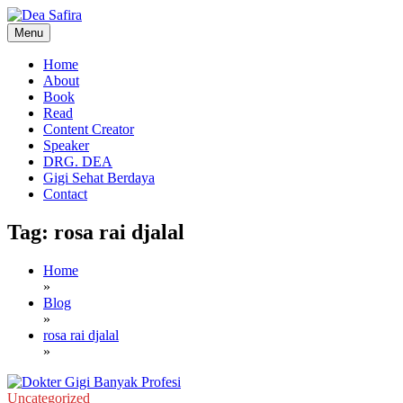
Skip
to
Menu
content
Dea Safira
Home
About
Book
Read
Content Creator
Speaker
DRG. DEA
Gigi Sehat Berdaya
Contact
Tag:
rosa rai djalal
Home
»
Blog
»
rosa rai djalal
»
Uncategorized