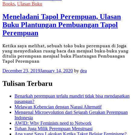
Books
,
Ulasan Buku
Meneladani Tapol Perempuan, Ulasan
Buku Plantungan Pembuangan Tapol
Perempuan
Ketika saya melihat, sebuah toko buku perempuan di Jogja
yang menyediakan ruang baca dan menjual buku-buku yang
ditulis perempuan menjual buku Plantungan Pembuangan
Tapol Perempuan
December 23, 2019
January 14, 2020
by
dea
Tulisan Terbaru
Benarkah perempuan terlalu mandiri tidak bisa mendapatkan
pasangan?
Melawan Kebencian dengan Narasi Alternatif
Mengenal Microevolution dari Sejarah Gerakan Perempuan
Indonesia
AWID: Why Feminists need to Network
Tuhan Juga Milik Perempuan Menstruasi
Apa yang Saya Lakukan Ketika Takut Belajar Feminisme?