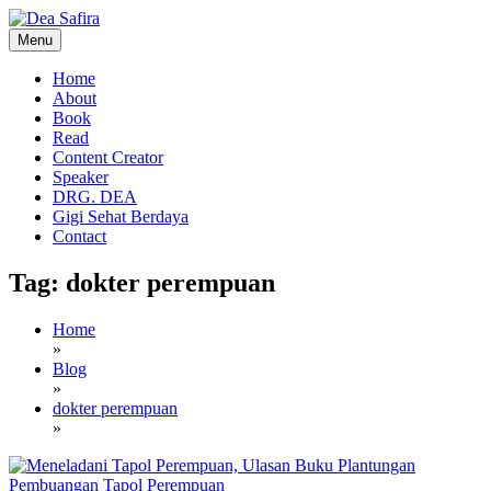
Skip
to
Menu
content
Dea Safira
Home
About
Book
Read
Content Creator
Speaker
DRG. DEA
Gigi Sehat Berdaya
Contact
Tag:
dokter perempuan
Home
»
Blog
»
dokter perempuan
»