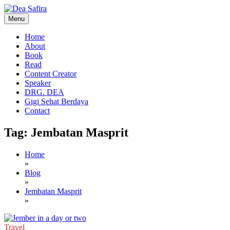
Skip
to
Menu
content
Dea Safira
Home
About
Book
Read
Content Creator
Speaker
DRG. DEA
Gigi Sehat Berdaya
Contact
Tag:
Jembatan Masprit
Home
»
Blog
»
Jembatan Masprit
»
Travel