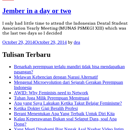
Jember in a day or two
I only had little time to attend the Indonesian Dental Student
Association Yearly Meeting (MUNAS PSMKGI XIII) which was
the last two days so I decided
October 29, 2014
October 29, 2014
by
dea
Tulisan Terbaru
Benarkah perempuan terlalu mandiri tidak bisa mendapatkan
pasangan?
Melawan Kebencian dengan Narasi Alternatif
Mengenal Microevolution dari Sejarah Gerakan Perempuan
Indonesia
AWID: Why Feminists need to Network
Tuhan Juga Milik Perempuan Menstruasi
Apa yang Saya Lakukan Ketika Takut Belajar Feminisme?
Ketika Dokter Gigi Beralih Profesi
Berani Menentukan Apa Yang Terbaik Untuk Diri Kita
Kalau Keperawanan Bukan soal Selaput Dara, soal Apa
Dong?
Yang Mesti Dipahami Biar Nggak Asal Nyebar Video Intim