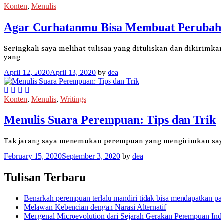
Konten
,
Menulis
Agar Curhatanmu Bisa Membuat Peruba
Seringkali saya melihat tulisan yang dituliskan dan dikirimk
yang
April 12, 2020
April 13, 2020
by
dea
Konten
,
Menulis
,
Writings
Menulis Suara Perempuan: Tips dan Trik
Tak jarang saya menemukan perempuan yang mengirimkan saya 
February 15, 2020
September 3, 2020
by
dea
Tulisan Terbaru
Benarkah perempuan terlalu mandiri tidak bisa mendapatkan p
Melawan Kebencian dengan Narasi Alternatif
Mengenal Microevolution dari Sejarah Gerakan Perempuan Ind