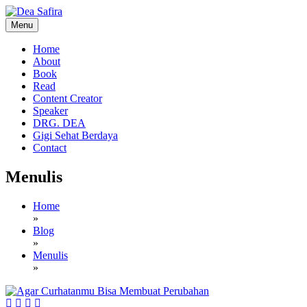
Skip
to
Menu
content
Dea Safira
Home
About
Book
Read
Content Creator
Speaker
DRG. DEA
Gigi Sehat Berdaya
Contact
Menulis
Home
»
Blog
»
Menulis
»