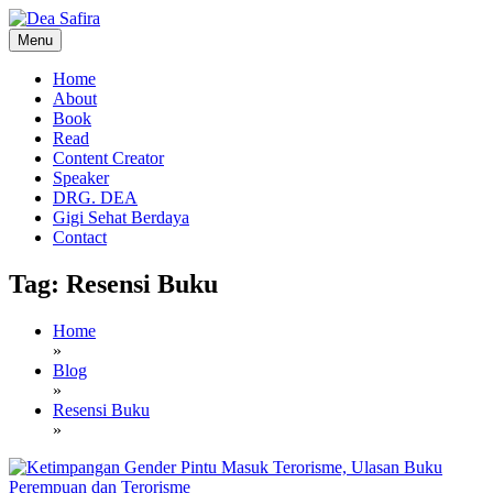
Skip
to
Menu
content
Dea Safira
Home
About
Book
Read
Content Creator
Speaker
DRG. DEA
Gigi Sehat Berdaya
Contact
Tag:
Resensi Buku
Home
»
Blog
»
Resensi Buku
»