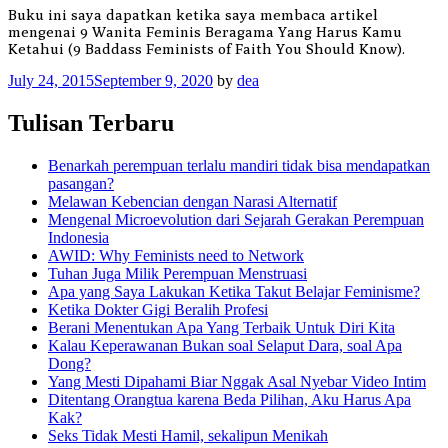
Buku ini saya dapatkan ketika saya membaca artikel
mengenai 9 Wanita Feminis Beragama Yang Harus Kamu
Ketahui (9 Baddass Feminists of Faith You Should Know).
July 24, 2015
September 9, 2020
by
dea
Tulisan Terbaru
Benarkah perempuan terlalu mandiri tidak bisa mendapatkan
pasangan?
Melawan Kebencian dengan Narasi Alternatif
Mengenal Microevolution dari Sejarah Gerakan Perempuan
Indonesia
AWID: Why Feminists need to Network
Tuhan Juga Milik Perempuan Menstruasi
Apa yang Saya Lakukan Ketika Takut Belajar Feminisme?
Ketika Dokter Gigi Beralih Profesi
Berani Menentukan Apa Yang Terbaik Untuk Diri Kita
Kalau Keperawanan Bukan soal Selaput Dara, soal Apa
Dong?
Yang Mesti Dipahami Biar Nggak Asal Nyebar Video Intim
Ditentang Orangtua karena Beda Pilihan, Aku Harus Apa
Kak?
Seks Tidak Mesti Hamil, sekalipun Menikah